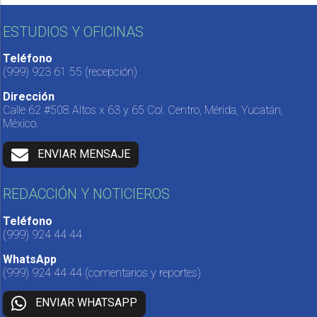
ESTUDIOS Y OFICINAS
Teléfono
(999) 923 61 55
(recepción)
Dirección
Calle 62 #508 Altos x 63 y 65 Col. Centro, Mérida, Yucatán,
México.
ENVIAR MENSAJE
REDACCIÓN Y NOTICIEROS
Teléfono
(999) 924 44 44
WhatsApp
(999) 924 44 44
(comentarios y reportes)
ENVIAR WHATSAPP