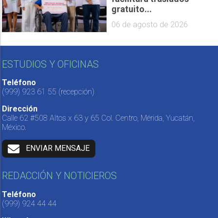
gratuito...
06 de agosto de 2026
ESTUDIOS Y OFICINAS
Teléfono
(999) 923 61 55
(recepción)
Dirección
Calle 62 #508 Altos x 63 y 65 Col. Centro, Mérida, Yucatán,
México.
ENVIAR MENSAJE
REDACCIÓN Y NOTICIEROS
Teléfono
(999) 924 44 44