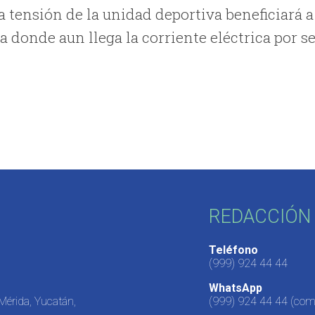
a tensión de la unidad deportiva beneficiará a
 donde aun llega la corriente eléctrica por s
REDACCIÓN 
Teléfono
(999) 924 44 44
WhatsApp
 Mérida, Yucatán,
(999) 924 44 44
(come