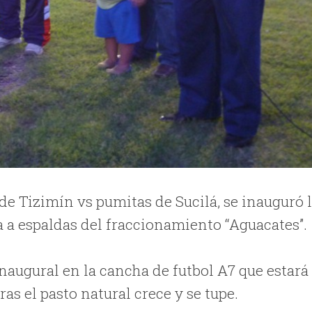
 de Tizimín vs pumitas de Sucilá, se inauguró 
 a espaldas del fraccionamiento “Aguacates”.
naugural en la cancha de futbol A7 que estará
s el pasto natural crece y se tupe.