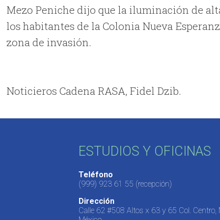
Mezo Peniche dijo que la iluminación de alt
los habitantes de la Colonia Nueva Esperanza
zona de invasión.
Noticieros Cadena RASA, Fidel Dzib.
ESTUDIOS Y OFICINAS
Teléfono
(999) 923 61 55
(recepción)
Dirección
Calle 62 #508 Altos x 63 y 65 Col. Centro,
México.