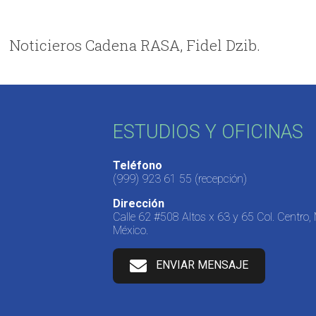
Noticieros Cadena RASA, Fidel Dzib.
ESTUDIOS Y OFICINAS
Teléfono
(999) 923 61 55
(recepción)
Dirección
Calle 62 #508 Altos x 63 y 65 Col. Centro,
México.
ENVIAR MENSAJE