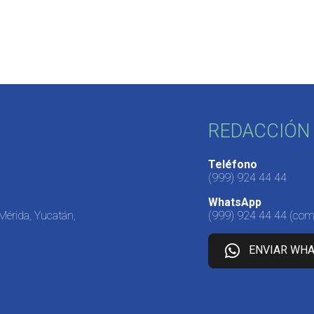
REDACCIÓN 
Teléfono
(999) 924 44 44
WhatsApp
 Mérida, Yucatán,
(999) 924 44 44
(come
ENVIAR WH