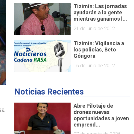
Tizimín: Las jornadas
ayudarán a la gente
mientras ganamos l...
21 de junio de 2012
Tizimín: Vigilancia a
los policías, Beto
Góngora
16 de junio de 2012
Noticias Recientes
Abre Pilotaje de
sa
drones nuevas
oportunidades a joven
emprend...