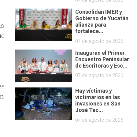
07 de agosto de 2026
Consolidan IMER y
Gobierno de Yucatán
as
alianza para
fortalece...
ue
07 de agosto de 2026
Inauguran el Primer
Encuentro Peninsular
de Escritoras y Esc...
07 de agosto de 2026
es
Hay víctimas y
on
victimarios en las
invasiones en San
José Tec...
07 de agosto de 2026