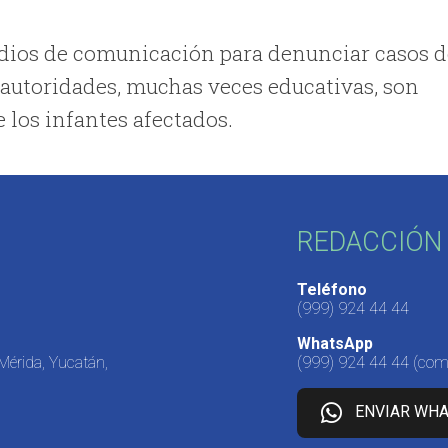
edios de comunicación para denunciar casos 
autoridades, muchas veces educativas, son
e los infantes afectados.
REDACCIÓN 
Teléfono
(999) 924 44 44
WhatsApp
 Mérida, Yucatán,
(999) 924 44 44
(come
ENVIAR WH