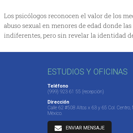
Los psicólogos reconocen el valor de los m
abuso sexual en menores de edad donde las 
indiferentes, pero sin revelar la identidad d
ESTUDIOS Y OFICINAS
Teléfono
(999) 923 61 55
(recepción)
Dirección
Calle 62 #508 Altos x 63 y 65 Col. Centro,
México.
ENVIAR MENSAJE