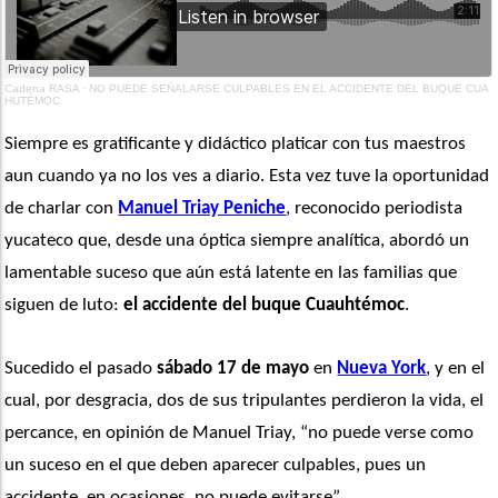
Cadena RASA
·
NO PUEDE SEÑALARSE CULPABLES EN EL ACCIDENTE DEL BUQUE CUA
HUTÉMOC
Siempre es gratificante y didáctico platicar con tus maestros 
aun cuando ya no los ves a diario. Esta vez tuve la oportunidad 
de charlar con 
Manuel Triay Peniche
, reconocido periodista 
yucateco que, desde una óptica siempre analítica, abordó un 
lamentable suceso que aún está latente en las familias que 
siguen de luto:
 el accidente del buque Cuauhtémoc
.
Sucedido el pasado
 sábado 17 de mayo
 en 
Nueva York
, y en el 
cual, por desgracia, dos de sus tripulantes perdieron la vida, el 
percance, en opinión de Manuel Triay, “no puede verse como 
un suceso en el que deben aparecer culpables, pues un 
accidente, en ocasiones, no puede evitarse”.