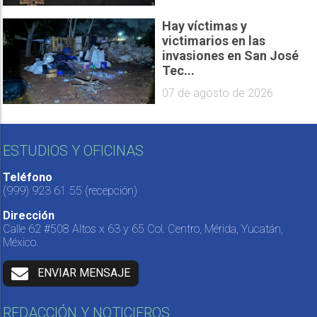
Hay víctimas y
victimarios en las
invasiones en San José
Tec...
07 de agosto de 2026
ESTUDIOS Y OFICINAS
Teléfono
(999) 923 61 55
(recepción)
Dirección
Calle 62 #508 Altos x 63 y 65 Col. Centro, Mérida, Yucatán,
México.
ENVIAR MENSAJE
REDACCIÓN Y NOTICIEROS