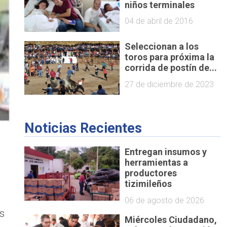
niños terminales
04 de abril de 2016
Seleccionan a los
toros para próxima la
corrida de postín de...
27 de diciembre de 2023
Noticias Recientes
Entregan insumos y
herramientas a
productores
tizimileños
06 de agosto de 2026
s
Miércoles Ciudadano,