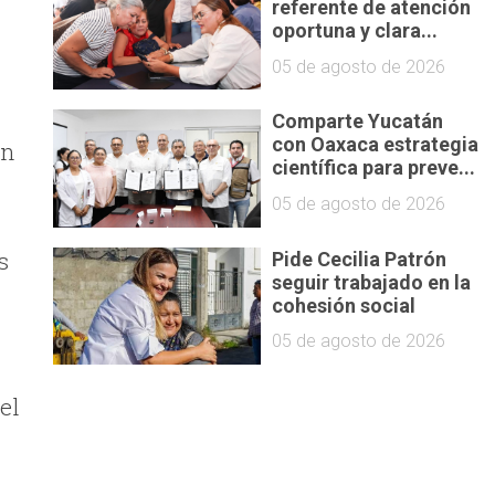
referente de atención
oportuna y clara...
05 de agosto de 2026
Comparte Yucatán
con Oaxaca estrategia
un
científica para preve...
05 de agosto de 2026
s
Pide Cecilia Patrón
seguir trabajado en la
cohesión social
05 de agosto de 2026
el