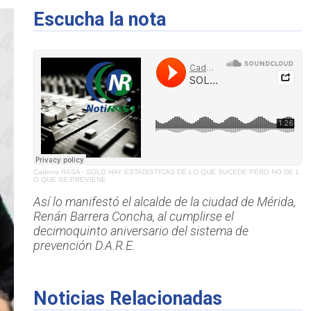
Escucha la nota
Cadena RASA
·
SOLO HAY ESTADISTICAS DE LO QUE SUCEDE PERO NO DE L
O QUE SE PREVIENE
Así lo manifestó el alcalde de la ciudad de Mérida,
Renán Barrera Concha, al cumplirse el
decimoquinto aniversario del sistema de
prevención D.A.R.E.
Noticias Relacionadas