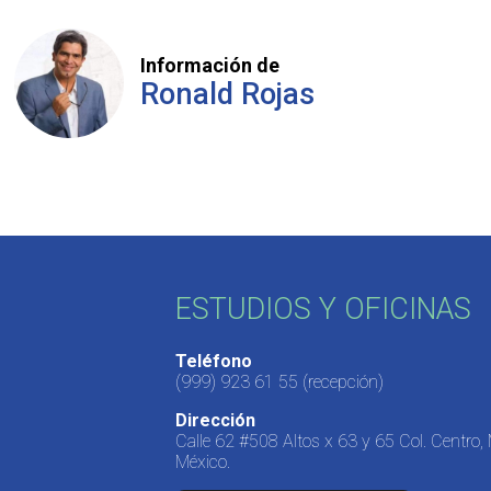
Información de
Ronald Rojas
ESTUDIOS Y OFICINAS
Teléfono
(999) 923 61 55
(recepción)
Dirección
Calle 62 #508 Altos x 63 y 65 Col. Centro,
México.