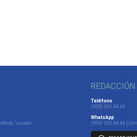
REDACCIÓN 
Teléfono
(999) 924 44 44
WhatsApp
 Mérida, Yucatán,
(999) 924 44 44
(come