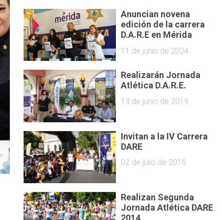
Anuncian novena
edición de la carrera
D.A.R.E en Mérida
11 de junio de 2024
Realizarán Jornada
Atlética D.A.R.E.
13 de junio de 2019
Invitan a la IV Carrera
DARE
02 de julio de 2016
Realizan Segunda
Jornada Atlética DARE
2014