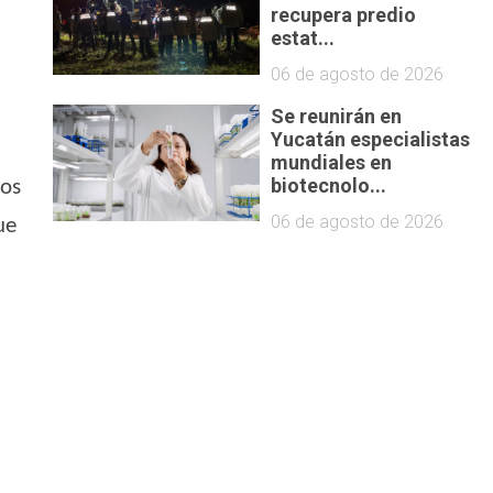
recupera predio
estat...
06 de agosto de 2026
Se reunirán en
Yucatán especialistas
mundiales en
biotecnolo...
nos
06 de agosto de 2026
ue