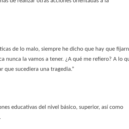
ás de realizar otras acciones orientadas a la
icas de lo malo, siempre he dicho que hay que fijar
tica nunca la vamos a tener. ¿A qué me refiero? A lo q
r que sucediera una tragedia.”
ones educativas del nivel básico, superior, así como
.