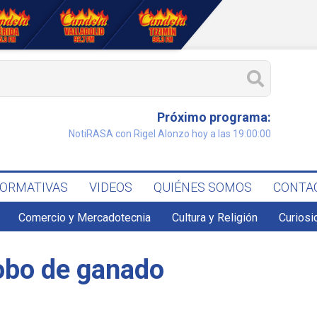
Próximo programa:
NotiRASA con Rigel Alonzo hoy a las 19:00:00
FORMATIVAS
VIDEOS
QUIÉNES SOMOS
CONTA
Comercio y Mercadotecnia
Cultura y Religión
Curiosi
robo de ganado