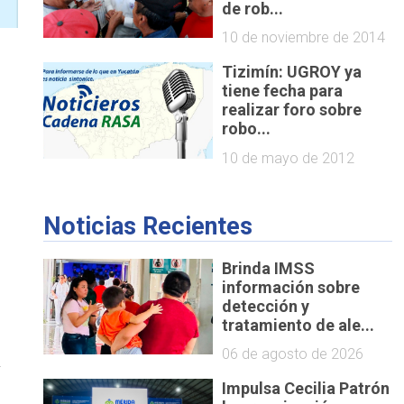
de rob...
10 de noviembre de 2014
Tizimín: UGROY ya
tiene fecha para
realizar foro sobre
robo...
10 de mayo de 2012
Noticias Recientes
Brinda IMSS
información sobre
detección y
tratamiento de ale...
06 de agosto de 2026
r
Impulsa Cecilia Patrón