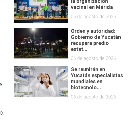
la organización
vecinal en Mérida
06 de agosto de 2026
Orden y autoridad:
a
Gobierno de Yucatán
recupera predio
estat...
06 de agosto de 2026
Se reunirán en
Yucatán especialistas
mundiales en
la
biotecnolo...
06 de agosto de 2026
o.