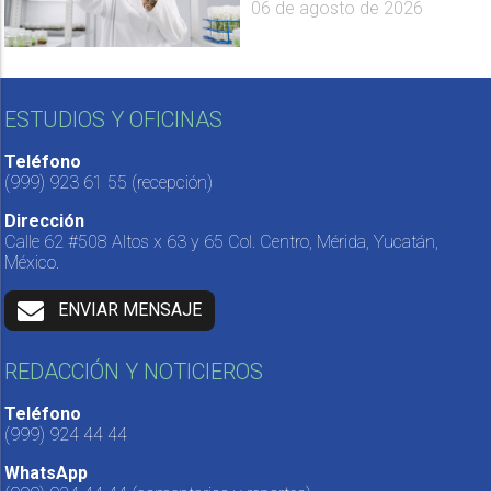
06 de agosto de 2026
ESTUDIOS Y OFICINAS
Teléfono
(999) 923 61 55
(recepción)
Dirección
Calle 62 #508 Altos x 63 y 65 Col. Centro, Mérida, Yucatán,
México.
ENVIAR MENSAJE
REDACCIÓN Y NOTICIEROS
Teléfono
(999) 924 44 44
WhatsApp