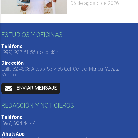
06 de agosto de 2026
ESTUDIOS Y OFICINAS
Teléfono
(999) 923 61 55
(recepción)
Dirección
Calle 62 #508 Altos x 63 y 65 Col. Centro, Mérida, Yucatán,
México.
ENVIAR MENSAJE
REDACCIÓN Y NOTICIEROS
Teléfono
(999) 924 44 44
WhatsApp