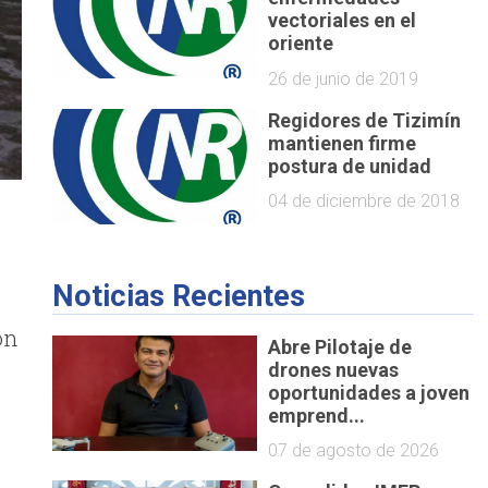
vectoriales en el
oriente
26 de junio de 2019
Regidores de Tizimín
mantienen firme
postura de unidad
04 de diciembre de 2018
Noticias Recientes
ón
Abre Pilotaje de
drones nuevas
oportunidades a joven
emprend...
07 de agosto de 2026