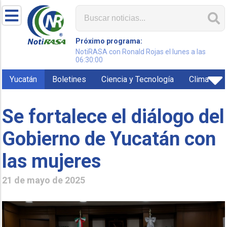
Próximo programa:
NotiRASA con Ronald Rojas el lunes a las
06:30:00
Yucatán
Boletines
Ciencia y Tecnología
Clima
Se fortalece el diálogo del
Gobierno de Yucatán con
las mujeres
21 de mayo de 2025