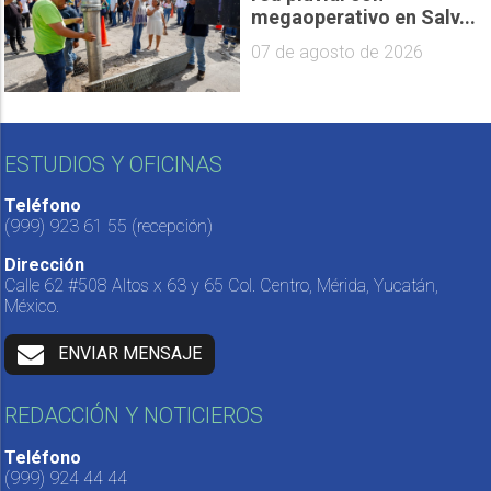
megaoperativo en Salv...
07 de agosto de 2026
ESTUDIOS Y OFICINAS
Teléfono
(999) 923 61 55
(recepción)
Dirección
Calle 62 #508 Altos x 63 y 65 Col. Centro, Mérida, Yucatán,
México.
ENVIAR MENSAJE
REDACCIÓN Y NOTICIEROS
Teléfono
(999) 924 44 44