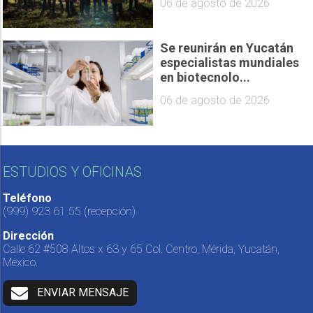
06 de agosto de 2026
Se reunirán en Yucatán
especialistas mundiales
en biotecnolo...
06 de agosto de 2026
ESTUDIOS Y OFICINAS
Teléfono
(999) 923 61 55
(recepción)
Dirección
Calle 62 #508 Altos x 63 y 65 Col. Centro, Mérida, Yucatán,
México.
ENVIAR MENSAJE