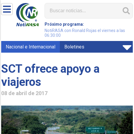
Próximo programa:
NotiRASA con Ronald Rojas el viernes a las
06:30:00
Nacional e Internacional
Boletines
SCT ofrece apoyo a
viajeros
08 de abril de 2017