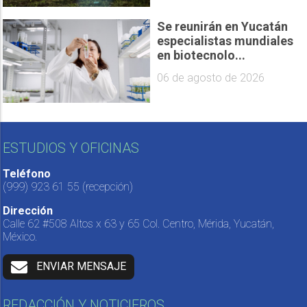
Se reunirán en Yucatán
especialistas mundiales
en biotecnolo...
06 de agosto de 2026
ESTUDIOS Y OFICINAS
Teléfono
(999) 923 61 55
(recepción)
Dirección
Calle 62 #508 Altos x 63 y 65 Col. Centro, Mérida, Yucatán,
México.
ENVIAR MENSAJE
REDACCIÓN Y NOTICIEROS