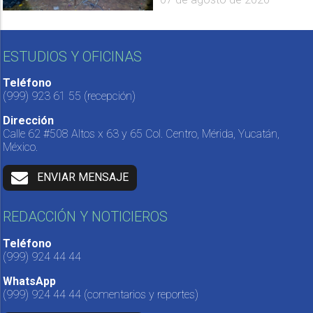
ESTUDIOS Y OFICINAS
Teléfono
(999) 923 61 55
(recepción)
Dirección
Calle 62 #508 Altos x 63 y 65 Col. Centro, Mérida, Yucatán,
México.
ENVIAR MENSAJE
REDACCIÓN Y NOTICIEROS
Teléfono
(999) 924 44 44
WhatsApp
(999) 924 44 44
(comentarios y reportes)