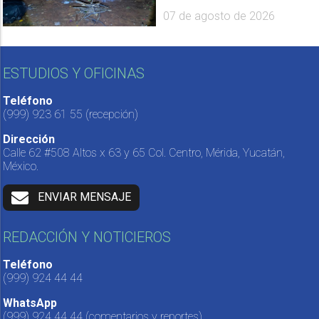
07 de agosto de 2026
ESTUDIOS Y OFICINAS
Teléfono
(999) 923 61 55
(recepción)
Dirección
Calle 62 #508 Altos x 63 y 65 Col. Centro, Mérida, Yucatán,
México.
ENVIAR MENSAJE
REDACCIÓN Y NOTICIEROS
Teléfono
(999) 924 44 44
WhatsApp
(999) 924 44 44
(comentarios y reportes)