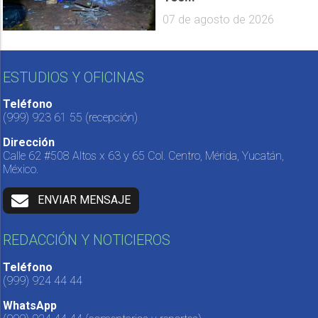
07 de agosto de 2026
ESTUDIOS Y OFICINAS
Teléfono
(999) 923 61 55
(recepción)
Dirección
Calle 62 #508 Altos x 63 y 65 Col. Centro, Mérida, Yucatán,
México.
ENVIAR MENSAJE
REDACCIÓN Y NOTICIEROS
Teléfono
(999) 924 44 44
WhatsApp