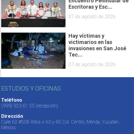
Encuentro Peninsular de
Escritoras y Esc...
07 de agosto de 2026
Hay víctimas y
victimarios en las
invasiones en San José
Tec...
07 de agosto de 2026
ESTUDIOS Y OFICINAS
Teléfono
(999) 923 61 55
(recepción)
Dirección
Calle 62 #508 Altos x 63 y 65 Col. Centro, Mérida, Yucatán,
México.