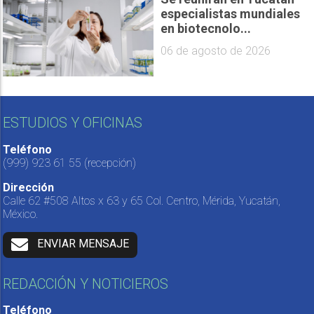
especialistas mundiales
en biotecnolo...
06 de agosto de 2026
ESTUDIOS Y OFICINAS
Teléfono
(999) 923 61 55
(recepción)
Dirección
Calle 62 #508 Altos x 63 y 65 Col. Centro, Mérida, Yucatán,
México.
ENVIAR MENSAJE
REDACCIÓN Y NOTICIEROS
Teléfono