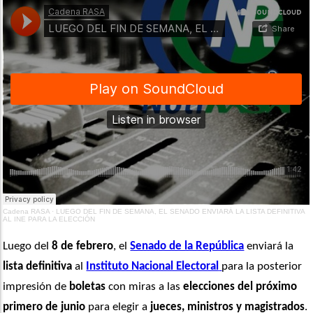
Cadena RASA
·
LUEGO DEL FIN DE SEMANA, EL SENADO ENVIARÁ LA LISTA DEFINITIVA
AL INE PARA LA ELECCIÓN
Luego del 
8 de febrero
, el 
Senado de la República
 enviará la 
lista definitiva
 al 
Instituto Nacional Electoral
para la posterior 
impresión de 
boletas
 con miras a las 
elecciones del próximo 
primero de junio
 para elegir a 
jueces, ministros y magistrados
. 