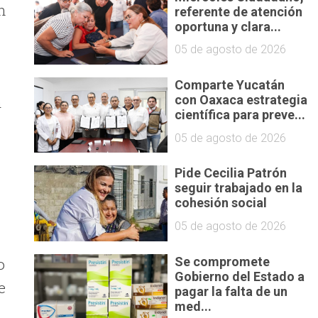
n
referente de atención
oportuna y clara...
05 de agosto de 2026
Comparte Yucatán
con Oaxaca estrategia
a
científica para preve...
05 de agosto de 2026
Pide Cecilia Patrón
seguir trabajado en la
cohesión social
05 de agosto de 2026
o
Se compromete
Gobierno del Estado a
e
pagar la falta de un
med...