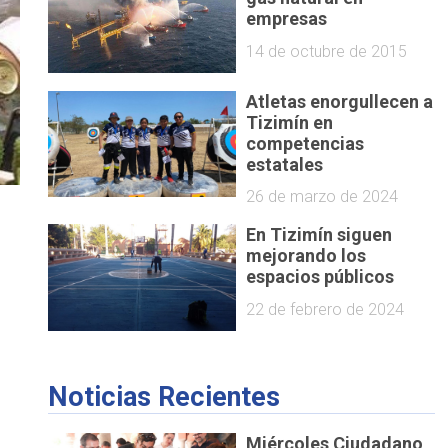
empresas
14 de octubre de 2015
Atletas enorgullecen a
Tizimín en
competencias
estatales
26 de marzo de 2024
En Tizimín siguen
mejorando los
espacios públicos
22 de febrero de 2024
Noticias Recientes
Miércoles Ciudadano,