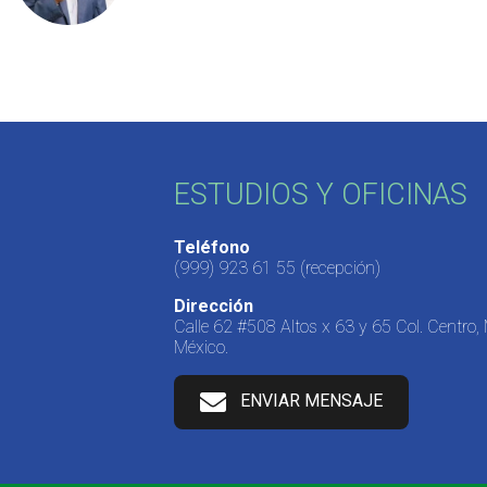
ESTUDIOS Y OFICINAS
Teléfono
(999) 923 61 55
(recepción)
Dirección
Calle 62 #508 Altos x 63 y 65 Col. Centro,
México.
ENVIAR MENSAJE