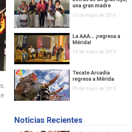
una gran madre
10 de mayo de 2016
La AAA... ¡regresa a
Mérida!
16 de mayo de 2019
Tecate Arcadia
regresa a Mérida
s,
09 de mayo de 2019
de
Noticias Recientes