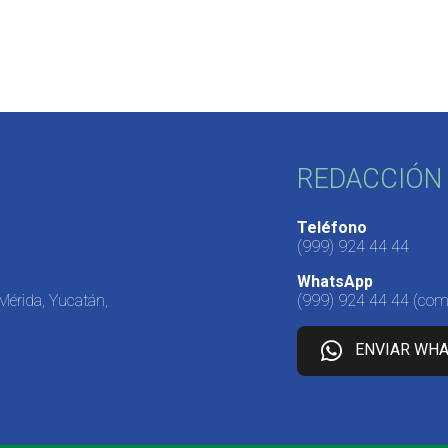
REDACCIÓN 
Teléfono
(999) 924 44 44
WhatsApp
 Mérida, Yucatán,
(999) 924 44 44
(come
ENVIAR WH