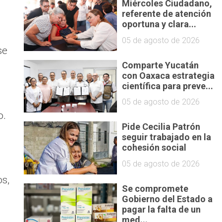
Miércoles Ciudadano,
referente de atención
”
oportuna y clara...
05 de agosto de 2026
se
Comparte Yucatán
con Oaxaca estrategia
científica para preve...
05 de agosto de 2026
o.
Pide Cecilia Patrón
seguir trabajado en la
cohesión social
05 de agosto de 2026
s,
Se compromete
Gobierno del Estado a
pagar la falta de un
med...