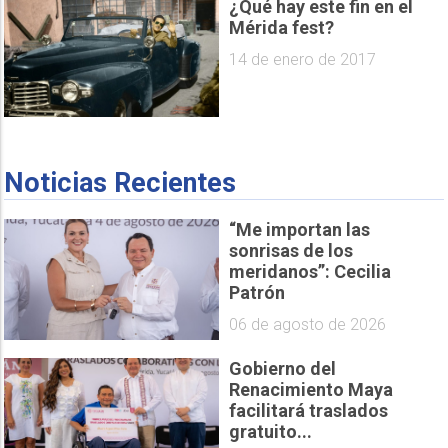
¿Qué hay este fin en el
Mérida fest?
14 de enero de 2017
Noticias Recientes
“Me importan las
sonrisas de los
meridanos”: Cecilia
Patrón
06 de agosto de 2026
Gobierno del
Renacimiento Maya
facilitará traslados
gratuito...