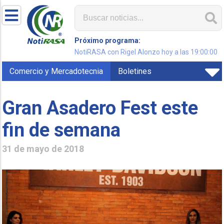
Próximo programa:
NotiRASA con Rigel Alonzo hoy a las 19:00:00
Comercio y Mercadotecnia
Boletines
Gran Asadero Fest este
fin de semana
31 de mayo de 2018