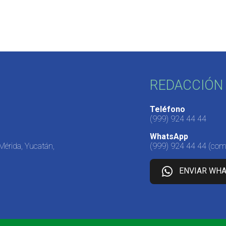
REDACCIÓN 
Teléfono
(999) 924 44 44
WhatsApp
 Mérida, Yucatán,
(999) 924 44 44
(come
ENVIAR WH