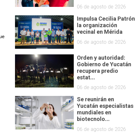
06 de agosto de 2026
Impulsa Cecilia Patrón
la organización
vecinal en Mérida
ue 
06 de agosto de 2026
Orden y autoridad:
Gobierno de Yucatán
recupera predio
estat...
06 de agosto de 2026
Se reunirán en
Yucatán especialistas
mundiales en
biotecnolo...
06 de agosto de 2026