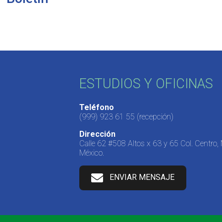
ESTUDIOS Y OFICINAS
Teléfono
(999) 923 61 55
(recepción)
Dirección
Calle 62 #508 Altos x 63 y 65 Col. Centro,
México.
ENVIAR MENSAJE