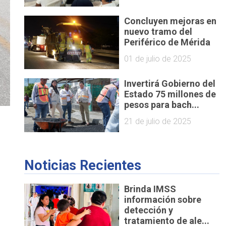
Concluyen mejoras en
nuevo tramo del
Periférico de Mérida
01 de julio de 2025
Invertirá Gobierno del
Estado 75 millones de
pesos para bach...
21 de julio de 2025
Noticias Recientes
Brinda IMSS
información sobre
detección y
tratamiento de ale...