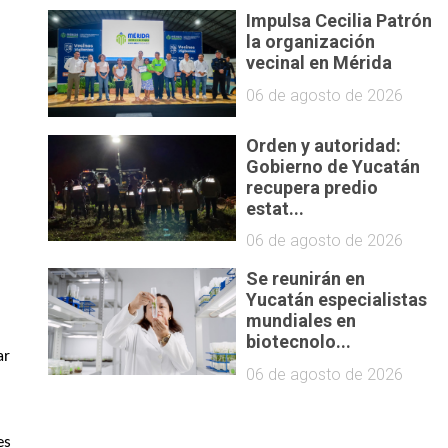
Impulsa Cecilia Patrón
la organización
vecinal en Mérida
06 de agosto de 2026
Orden y autoridad:
Gobierno de Yucatán
recupera predio
estat...
06 de agosto de 2026
Se reunirán en
Yucatán especialistas
mundiales en
biotecnolo...
r 
06 de agosto de 2026
s 