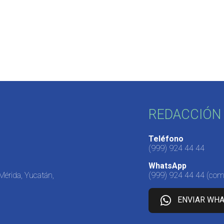
REDACCIÓN 
Teléfono
(999) 924 44 44
WhatsApp
 Mérida, Yucatán,
(999) 924 44 44
(come
ENVIAR WH