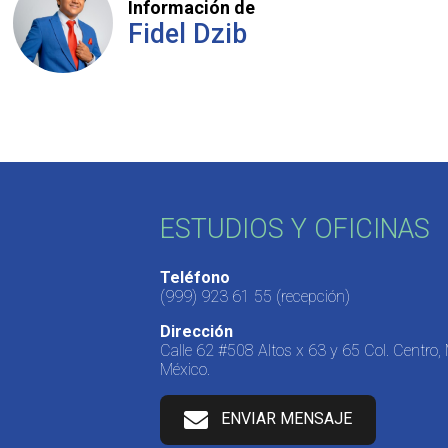
Información de
Fidel Dzib
ESTUDIOS Y OFICINAS
Teléfono
(999) 923 61 55
(recepción)
Dirección
Calle 62 #508 Altos x 63 y 65 Col. Centro,
México.
ENVIAR MENSAJE