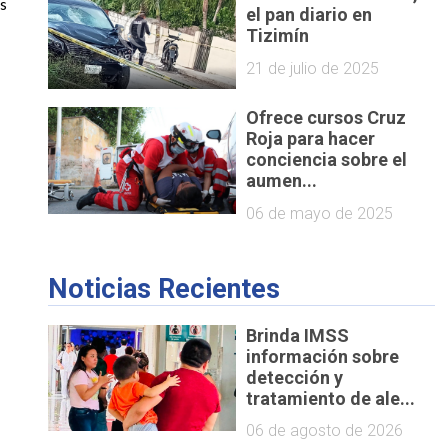
s 
el pan diario en
Tizimín
21 de julio de 2025
Ofrece cursos Cruz
Roja para hacer
conciencia sobre el
aumen...
06 de mayo de 2025
Noticias Recientes
Brinda IMSS
información sobre
detección y
tratamiento de ale...
06 de agosto de 2026