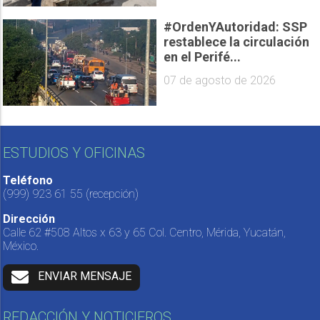
#OrdenYAutoridad: SSP
restablece la circulación
en el Perifé...
07 de agosto de 2026
ESTUDIOS Y OFICINAS
Teléfono
(999) 923 61 55
(recepción)
Dirección
Calle 62 #508 Altos x 63 y 65 Col. Centro, Mérida, Yucatán,
México.
ENVIAR MENSAJE
REDACCIÓN Y NOTICIEROS