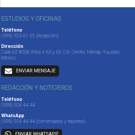
ESTUDIOS Y OFICINAS
Teléfono
(999) 923 61 55
(recepción)
Dirección
Calle 62 #508 Altos x 63 y 65 Col. Centro, Mérida, Yucatán,
México.
ENVIAR MENSAJE
REDACCIÓN Y NOTICIEROS
Teléfono
(999) 924 44 44
WhatsApp
(999) 924 44 44
(comentarios y reportes)
ENVIAR WHATSAPP