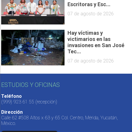
Escritoras y Esc...
07 de agosto de 2026
Hay víctimas y
victimarios en las
invasiones en San José
Tec...
07 de agosto de 2026
ESTUDIOS Y OFICINAS
Teléfono
(999) 923 61 55
(recepción)
Dirección
Calle 62 #508 Altos x 63 y 65 Col. Centro, Mérida, Yucatán,
México.