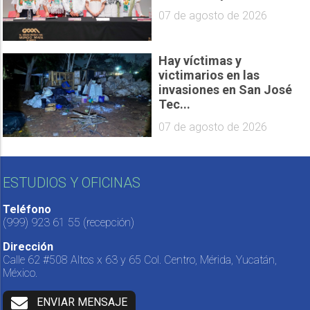
07 de agosto de 2026
Hay víctimas y
victimarios en las
invasiones en San José
Tec...
07 de agosto de 2026
ESTUDIOS Y OFICINAS
Teléfono
(999) 923 61 55
(recepción)
Dirección
Calle 62 #508 Altos x 63 y 65 Col. Centro, Mérida, Yucatán,
México.
ENVIAR MENSAJE