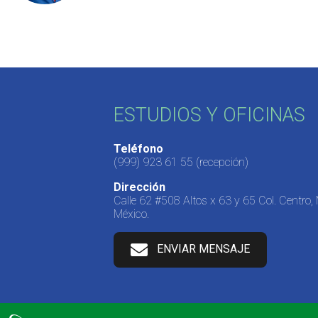
ESTUDIOS Y OFICINAS
Teléfono
(999) 923 61 55
(recepción)
Dirección
Calle 62 #508 Altos x 63 y 65 Col. Centro,
México.
ENVIAR MENSAJE