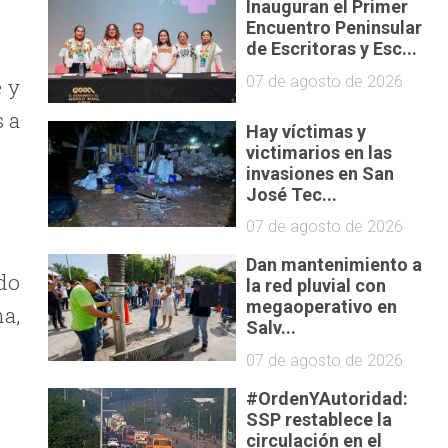
Inauguran el Primer
Encuentro Peninsular
de Escritoras y Esc...
07 de agosto de 2026
 y
s a
Hay víctimas y
victimarios en las
invasiones en San
José Tec...
07 de agosto de 2026
Dan mantenimiento a
do
la red pluvial con
megaoperativo en
a,
Salv...
07 de agosto de 2026
#OrdenYAutoridad:
SSP restablece la
circulación en el