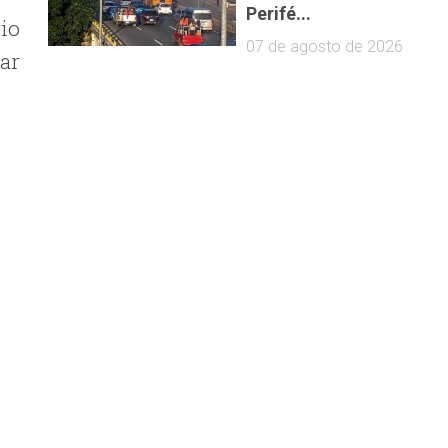
Perifé...
rio
07 de agosto de 2026
ar