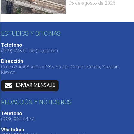
05 de agosto de 2026
ESTUDIOS Y OFICINAS
Teléfono
(999) 923 61 55
(recepción)
Dirección
Calle 62 #508 Altos x 63 y 65 Col. Centro, Mérida, Yucatán,
México.
ENVIAR MENSAJE
REDACCIÓN Y NOTICIEROS
Teléfono
(999) 924 44 44
WhatsApp