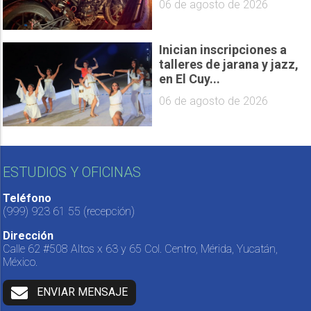
06 de agosto de 2026
Inician inscripciones a
talleres de jarana y jazz,
en El Cuy...
06 de agosto de 2026
ESTUDIOS Y OFICINAS
Teléfono
(999) 923 61 55
(recepción)
Dirección
Calle 62 #508 Altos x 63 y 65 Col. Centro, Mérida, Yucatán,
México.
ENVIAR MENSAJE