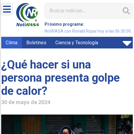
Próximo programa:
NotiRASA con Ronald Rojas hoy a las 06:30:00
Clima
Boletines
Ciencia y Tecnología
¿Qué hacer si una
persona presenta golpe
de calor?
30 de mayo de 2024