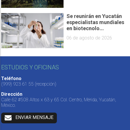
Se reunirán en Yucatán
especialistas mundiales
en biotecnolo...
06 de agosto de 2026
ESTUDIOS Y OFICINAS
Teléfono
(999) 923 61 55
(recepción)
Dirección
Calle 62 #508 Altos x 63 y 65 Col. Centro, Mérida, Yucatán,
México.
ENVIAR MENSAJE