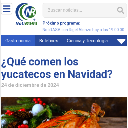
Próximo programa:
NotiRASA con Rigel Alonzo hoy a las 19:00:00
Gastronomía
Boletines
Ciencia y Tecnología
¿Qué comen los
yucatecos en Navidad?
24 de diciembre de 2024