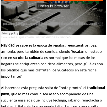
Cadena RASA
·
QUE COMEN LOS YUCATECOS EN NAVIDAD
Navidad
se sabe es la época de regalos, reencuentros, paz,
armonía, pero también de comida, siendo
Yucatán
un estado
rico en su
oferta culinaria
es normal que las mesas de los
hogares se enriquezcan con ricos alimentos, pero ¿Cuáles son
los platillos que más disfrutan los yucatecos en esta fecha
importante?
Al hacernos esta pregunta salta de “bote pronto” el
tradicional
pavo,
que lo más común sea asado acompañado de una
suculenta ensalada que incluye lechuga, rábano, remolacha o
betabel, frijol colado y no puede faltar tampoco una sopita