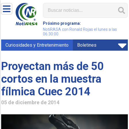
Próximo programa:
NotiRASA con Ronald Rojas el lunes a las
06:30:00
Curiosidades y Entretenimiento
Boletines
Proyectan más de 50
cortos en la muestra
fílmica Cuec 2014
05 de diciembre de 2014