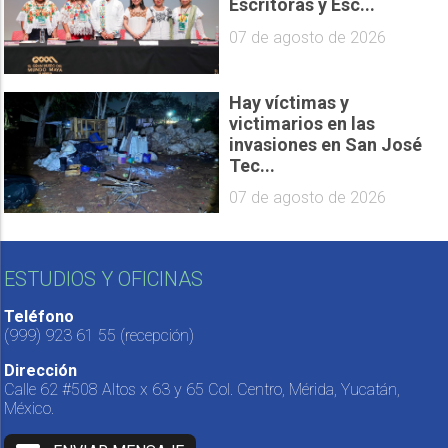
Escritoras y Esc...
07 de agosto de 2026
Hay víctimas y
victimarios en las
invasiones en San José
Tec...
07 de agosto de 2026
ESTUDIOS Y OFICINAS
Teléfono
(999) 923 61 55
(recepción)
Dirección
Calle 62 #508 Altos x 63 y 65 Col. Centro, Mérida, Yucatán,
México.