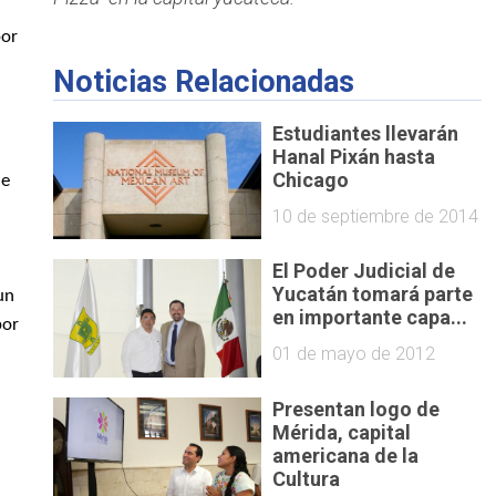
por
Noticias Relacionadas
Estudiantes llevarán
Hanal Pixán hasta
Chicago
de
10 de septiembre de 2014
El Poder Judicial de
Yucatán tomará parte
un
en importante capa...
por
01 de mayo de 2012
Presentan logo de
Mérida, capital
americana de la
Cultura