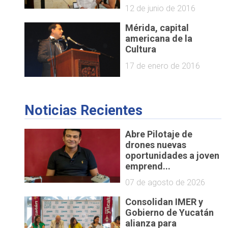
12 de junio de 2016
Mérida, capital
americana de la
Cultura
17 de enero de 2016
Noticias Recientes
Abre Pilotaje de
drones nuevas
oportunidades a joven
emprend...
07 de agosto de 2026
Consolidan IMER y
Gobierno de Yucatán
alianza para