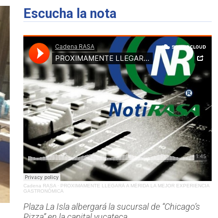
Escucha la nota
Cadena RASA
·
PROXIMAMENTE LLEGARÁ A MÉRIDA LA MEJOR EXPERIENCIA
GASTRONÓMICA
Plaza La Isla albergará la sucursal de “Chicago’s
Pizza” en la capital yucateca.