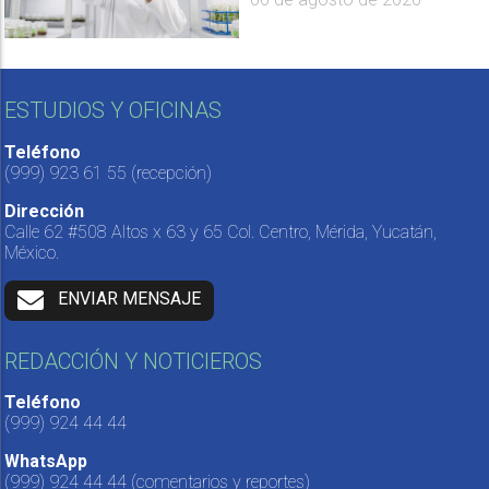
ESTUDIOS Y OFICINAS
Teléfono
(999) 923 61 55
(recepción)
Dirección
Calle 62 #508 Altos x 63 y 65 Col. Centro, Mérida, Yucatán,
México.
ENVIAR MENSAJE
REDACCIÓN Y NOTICIEROS
Teléfono
(999) 924 44 44
WhatsApp
(999) 924 44 44
(comentarios y reportes)