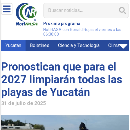
Próximo programa:
NotiRASA con Ronald Rojas el viernes a las
06:30:00
Yucatán
Boletines
Ciencia y Tecnología
Clima
Pronostican que para el
2027 limpiarán todas las
playas de Yucatán
31 de julio de 2025