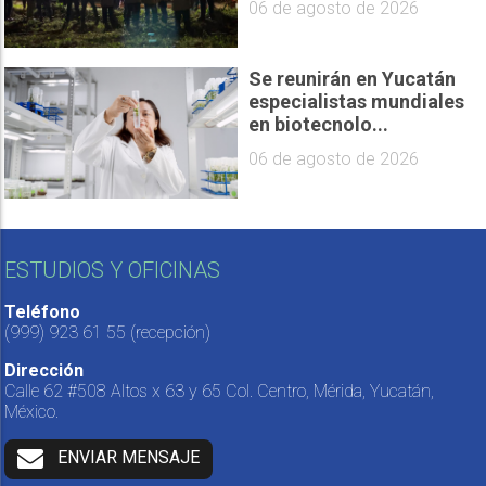
06 de agosto de 2026
Se reunirán en Yucatán
especialistas mundiales
en biotecnolo...
06 de agosto de 2026
ESTUDIOS Y OFICINAS
Teléfono
(999) 923 61 55
(recepción)
Dirección
Calle 62 #508 Altos x 63 y 65 Col. Centro, Mérida, Yucatán,
México.
ENVIAR MENSAJE