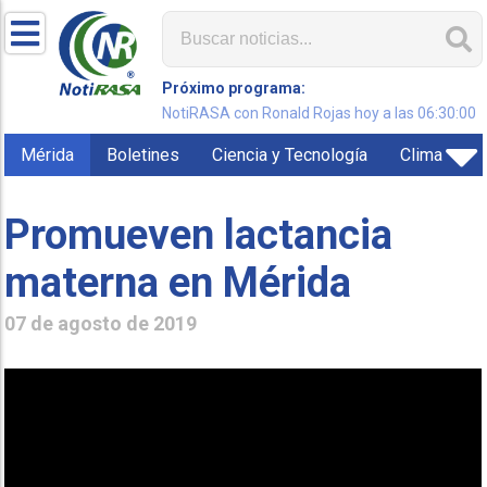
Próximo programa:
NotiRASA con Ronald Rojas hoy a las 06:30:00
Mérida
Boletines
Ciencia y Tecnología
Clima
Promueven lactancia
materna en Mérida
07 de agosto de 2019