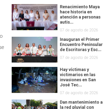
Renacimiento Maya
hace historia en
atención a personas
autis...
07 de agosto de 2026
to
Inauguran el Primer
Encuentro Peninsular
se
de Escritoras y Esc...
07 de agosto de 2026
Hay víctimas y
victimarios en las
invasiones en San
José Tec...
07 de agosto de 2026
Dan mantenimiento a
la red pluvial con