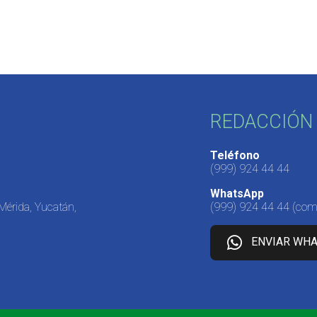
REDACCIÓN 
Teléfono
(999) 924 44 44
WhatsApp
 Mérida, Yucatán,
(999) 924 44 44
(come
ENVIAR WH