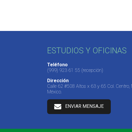
ESTUDIOS Y OFICINAS
Teléfono
(999) 923 61 55
(recepción)
Dirección
Calle 62 #508 Altos x 63 y 65 Col. Centro,
México.
ENVIAR MENSAJE