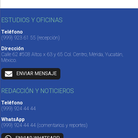
ESTUDIOS Y OFICINAS
Teléfono
(999) 923 61 55
(recepción)
Dirección
Calle 62 #508 Altos x 63 y 65 Col. Centro, Mérida, Yucatán,
México.
ENVIAR MENSAJE
REDACCIÓN Y NOTICIEROS
Teléfono
(999) 924 44 44
WhatsApp
(999) 924 44 44
(comentarios y reportes)