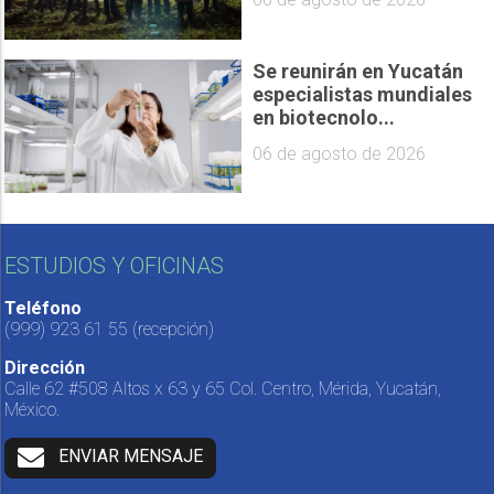
Se reunirán en Yucatán
especialistas mundiales
en biotecnolo...
06 de agosto de 2026
ESTUDIOS Y OFICINAS
Teléfono
(999) 923 61 55
(recepción)
Dirección
Calle 62 #508 Altos x 63 y 65 Col. Centro, Mérida, Yucatán,
México.
ENVIAR MENSAJE