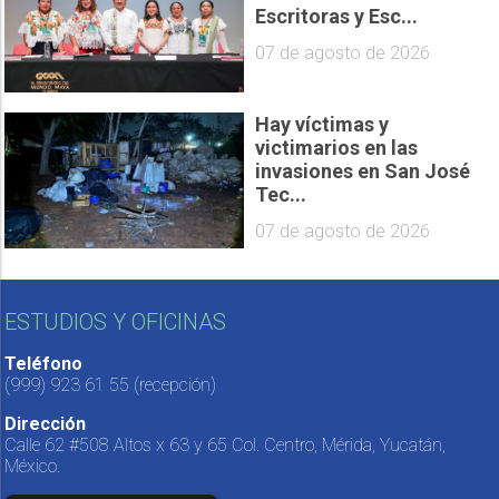
Escritoras y Esc...
07 de agosto de 2026
Hay víctimas y
victimarios en las
invasiones en San José
Tec...
07 de agosto de 2026
ESTUDIOS Y OFICINAS
Teléfono
(999) 923 61 55
(recepción)
Dirección
Calle 62 #508 Altos x 63 y 65 Col. Centro, Mérida, Yucatán,
México.