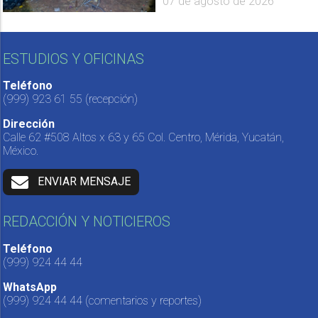
07 de agosto de 2026
ESTUDIOS Y OFICINAS
Teléfono
(999) 923 61 55
(recepción)
Dirección
Calle 62 #508 Altos x 63 y 65 Col. Centro, Mérida, Yucatán,
México.
ENVIAR MENSAJE
REDACCIÓN Y NOTICIEROS
Teléfono
(999) 924 44 44
WhatsApp
(999) 924 44 44
(comentarios y reportes)