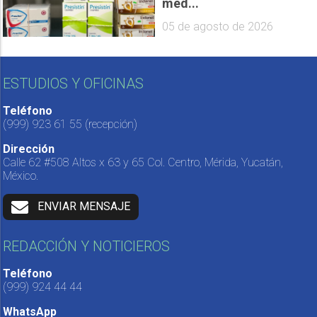
med...
05 de agosto de 2026
ESTUDIOS Y OFICINAS
Teléfono
(999) 923 61 55
(recepción)
Dirección
Calle 62 #508 Altos x 63 y 65 Col. Centro, Mérida, Yucatán,
México.
ENVIAR MENSAJE
REDACCIÓN Y NOTICIEROS
Teléfono
(999) 924 44 44
WhatsApp