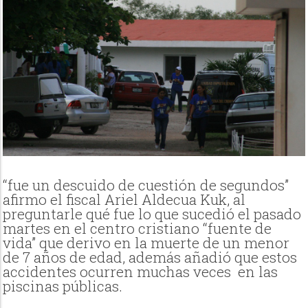
“fue un descuido de cuestión de segundos”
afirmo el fiscal Ariel Aldecua Kuk, al
preguntarle qué fue lo que sucedió el pasado
martes en el centro cristiano “fuente de
vida” que derivo en la muerte de un menor
de 7 años de edad, además añadió que estos
accidentes ocurren muchas veces en las
piscinas públicas.