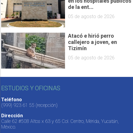
en los hospitales públicos
de la ent...
05 de agosto de 2026
Atacó e hirió perro
callejero a joven, en
Tizimín
05 de agosto de 2026
ESTUDIOS Y OFICINAS
Teléfono
(999) 923 61 55
(recepción)
Dirección
Calle 62 #508 Altos x 63 y 65 Col. Centro, Mérida, Yucatán,
México.