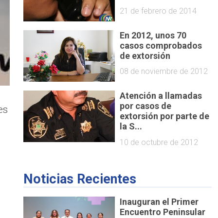
21 de febrero de 2014
En 2012, unos 70
casos comprobados
de extorsión
08 de noviembre de 2012
Atención a llamadas
por casos de
es
extorsión por parte de
l
la S...
10 de octubre de 2012
Noticias Recientes
Inauguran el Primer
Encuentro Peninsular