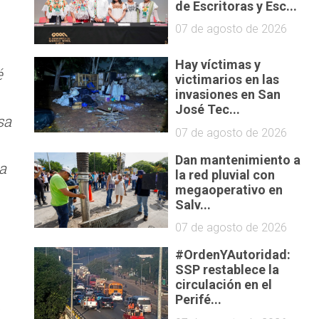
de Escritoras y Esc...
07 de agosto de 2026
Hay víctimas y
é
victimarios en las
invasiones en San
José Tec...
sa
07 de agosto de 2026
Dan mantenimiento a
a
la red pluvial con
megaoperativo en
Salv...
07 de agosto de 2026
#OrdenYAutoridad:
SSP restablece la
circulación en el
Perifé...
o