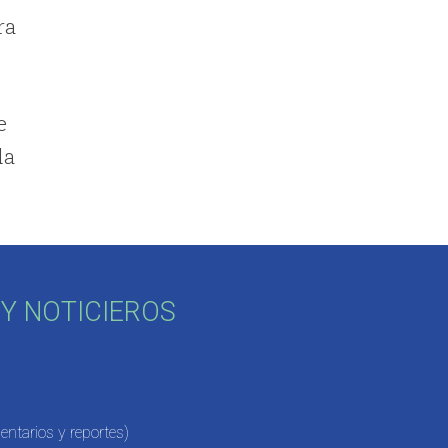
ra
e
da
Y NOTICIEROS
ntarios y reportes)