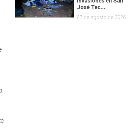
invasiones en San
José Tec...
07 de agosto de 2026
e
a
ga