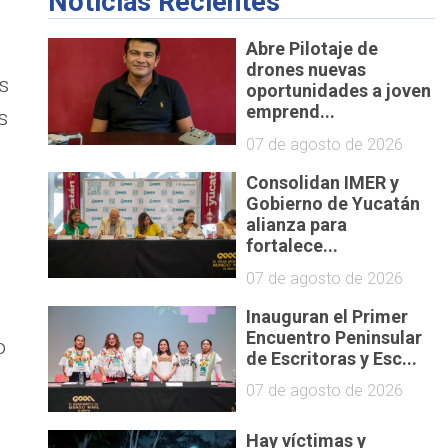
Noticias Recientes
Abre Pilotaje de
drones nuevas
s
oportunidades a joven
emprend...
s
07 de agosto de 2026
Consolidan IMER y
Gobierno de Yucatán
alianza para
fortalece...
07 de agosto de 2026
Inauguran el Primer
Encuentro Peninsular
o
de Escritoras y Esc...
07 de agosto de 2026
s
Hay víctimas y