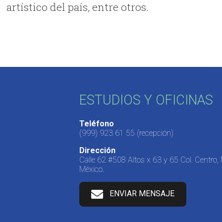
artístico del país, entre otros.
ESTUDIOS Y OFICINAS
Teléfono
(999) 923 61 55
(recepción)
Dirección
Calle 62 #508 Altos x 63 y 65 Col. Centro,
México.
ENVIAR MENSAJE