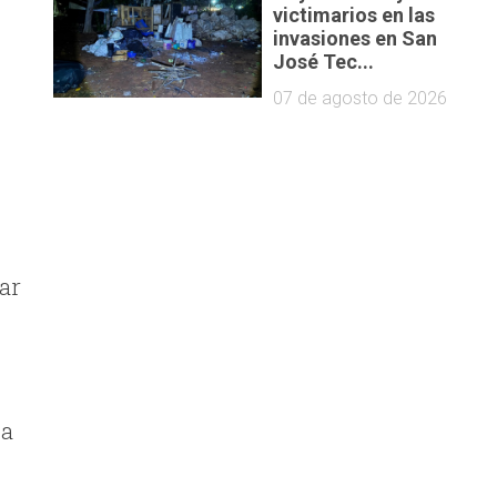
victimarios en las
s
invasiones en San
José Tec...
07 de agosto de 2026
ar
ja