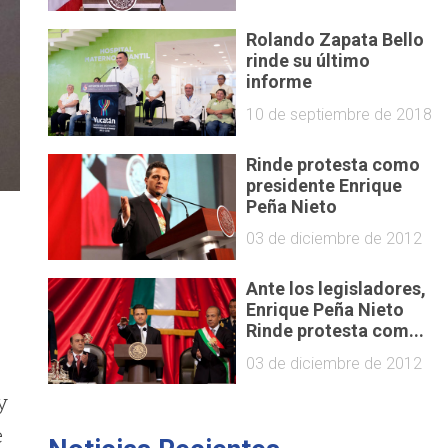
Rolando Zapata Bello
rinde su último
informe
10 de septiembre de 2018
Rinde protesta como
presidente Enrique
Peña Nieto
03 de diciembre de 2012
Ante los legisladores,
Enrique Peña Nieto
Rinde protesta com...
03 de diciembre de 2012
y
e