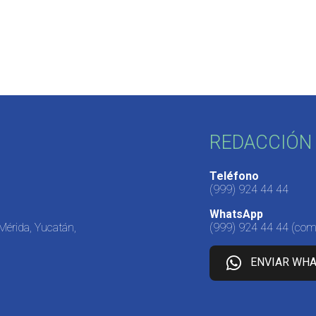
REDACCIÓN 
Teléfono
(999) 924 44 44
WhatsApp
 Mérida, Yucatán,
(999) 924 44 44
(come
ENVIAR WH