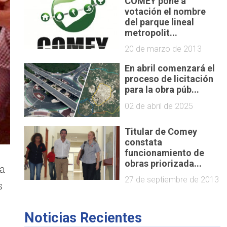
COMEY pone a
votación el nombre
del parque lineal
metropolit...
20 de marzo de 2013
En abril comenzará el
proceso de licitación
para la obra púb...
02 de abril de 2025
Titular de Comey
constata
funcionamiento de
obras priorizada...
a
27 de septiembre de 2013
s
Noticias Recientes