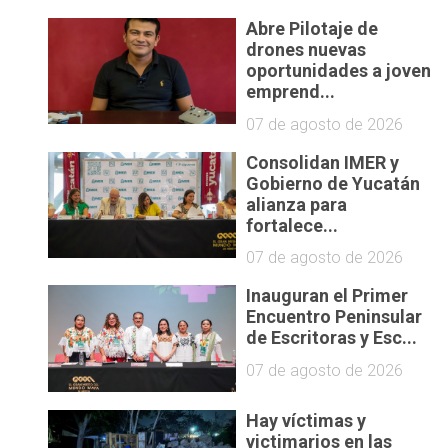
Abre Pilotaje de
drones nuevas
oportunidades a joven
emprend...
07 de agosto de 2026
Consolidan IMER y
Gobierno de Yucatán
alianza para
fortalece...
07 de agosto de 2026
.
Inauguran el Primer
Encuentro Peninsular
de Escritoras y Esc...
07 de agosto de 2026
Hay víctimas y
victimarios en las
n